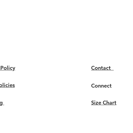
 Policy
Contact
olicies
Connect
ng
Size Chart